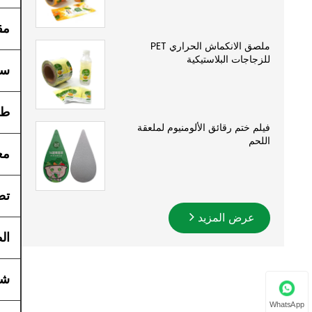
مق
ملصق الانكماش الحراري PET
للزجاجات البلاستيكية
سم
طل
فيلم ختم رقائق الألومنيوم لملعقة
اللحم
مع
تص
عرض المزيد
ال
شه
WhatsApp