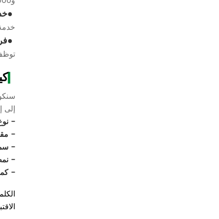
و100,000 ورشة إنتاج نظيفة GMP.
خد
خدمة 
فري
توظف 
كي
سنكون
إلى إ
- نوع
- مق
- سم
- نمط
- كمي
الاقت