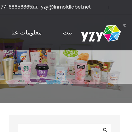
577-68656865
yzy@inmoldlabel.net

بيت
معلومات عنا
منتجات