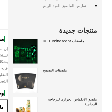
تقليص الملصق للعبة البيض
منتجات جديدة
مق
ملصقات IML Luminescent
بشكل 
فإنه 
ملصقات التصفيح
التقل
التصا
وص
ملصق الانكماش الحراري للزجاجة
الزجاجية
ما