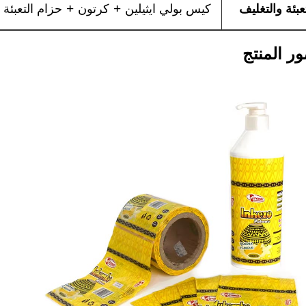
تعبئة والتغليف
كيس بولي ايثيلين + كرتون + حزام التعبئة 
ر المنتج