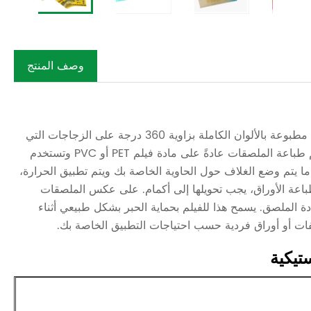
وصف المنتج
إن ملصق الانكماش الحراري للزجاجات البلاستيكية هو عبارة عن ملصقات مطبوعة بالألوان الكاملة بزاوية 360 درجة على الزجاجات التي
تستخدم الحرارة في عملية التطبيق لمطابقة الملصق مع شكل الحاوية. تتم طباعة الملصقات عادةً على مادة فيلم PET أو PVC وتستخدم
ا يتم وضع الغلاف حول الحاوية الخاصة بك ويتم تطبيق الحرارة،
باعة الأوراق، يجب تحويلها إلى أكمام. على عكس الملصقات
ادة الملصق. يسمح هذا للفيلم بحماية الحبر بشكل طبيعي أثناء
فات أو أوراق فردية حسب احتياجات التطبيق الخاصة بك.
تيكية