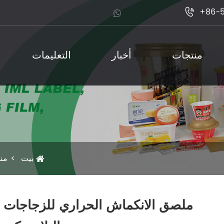
+86-

منتجات
أخبار
التعليمات
بيت
من
ملصق الانكماش الحراري للزجاجات