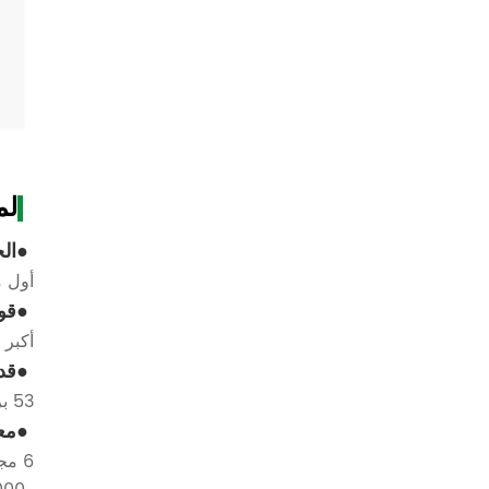
لم
الخ
أول مصنع لملص
قو
أكبر مورد لملصقات IML
قد
53 براءة اختراع موجودة للبحث والتطوير، و5 منتجات جديدة سنويًا
مع